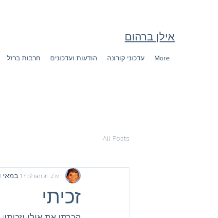
אילן ברהום
More
עדכוני קורונה
הודעות ועדכונים
חרבות ברזל
All Posts
Sharon Ziv
17 במאי 2020
זכיתי
הכרתי את אילן וזכיתי!