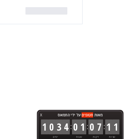
לייק
להשיב
מאות
חטופים
על ידי החמאס
X
1
0
3
4
0
1
0
7
1
1
:
:
:
שניות
דקות
שעות
ימים