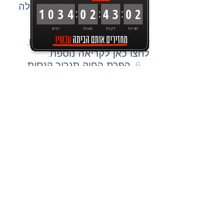
עבור
שכר עבודה
בסכום העולה
:
:
:
1
0
3
4
0
2
4
3
0
2
על 6,000 ₪.
5. בחוק ישנן הגבלות בנוגע
שניות
דקות
שעות
ימים
לפירעון צ'קים
על ידי הבנקים,
לחצו כאן לקריאה נוספת.
6. הפרת החוק תגרור קנסות
מנהליים וכתבי אישום פליליים.
לנוחיותכם,
סימולטור באתר רשות
המיסים לחישוב סכומי התקרה
המותרים לתשלום.
לשירותכם תמיד,
משרד אילן ברהום רו״ח