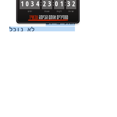
:
:
:
1
0
3
4
2
3
0
1
3
2
שניות
דקות
שעות
ימים
החל מיום
01/02/2023 לא נוכל
לספק את השירות של
תשלום השוברים
בדואר באמצע
ות
המחאות.
נא להערך בהתאם !
טלפון:
09-7632100
פקס:
09-7673579
כתובת: רחוב הסדנא 6 , כפר-סבא ,
מיקוד
4442405