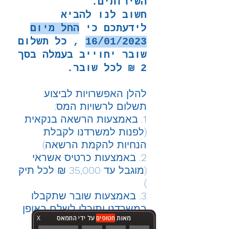
השירותים.
חשוב לנו להביא
לידעתכם כי
החל מיום
16/01/2023
, כל תשלום
שובר יחוייב בעמלה בסך
2 ₪ לכל שובר.
להלן האפשרויות לביצוע
תשלום לרשויות המס:
1. באמצעות הרשאה בנקאית
(לפנות למשרדנו לקבלת
הנחיות להקמת הרשאה)
2. באמצעות כרטיס אשראי
(מוגבל עד 35,000 ₪ לכל תיק
)
3. באמצעות שובר שתקבלו
במשרדנו ותוכלו לשלם באופן
מאות
חטופים
על ידי החמאס
X
עצמאי
בבנק הדואר.