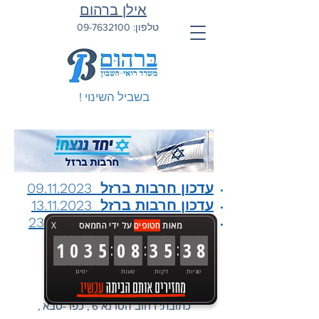
אילן ברהום
טלפון:
09-7632100
בשביל השינוי !
עדכון חרבות ברזל 09.11.2023
עדכון חרבות ברזל 13.11.2023
עדכון חרבות ברזל 23.11.2023
מאות
חטופים
על ידי החמאס
X
:
:
:
1
0
3
5
0
8
3
5
3
8
טלפון:
09-7632100
שניות
דקות
שעות
ימים
פקס:
09-7673579
כתובת: רחוב הסדנא 6 , כפר-סבא ,